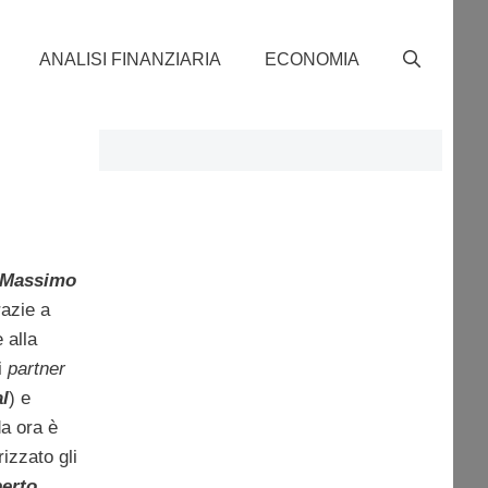
ANALISI FINANZIARIA
ECONOMIA
Massimo
razie a
 alla
i
partner
l
) e
a ora è
izzato gli
erto