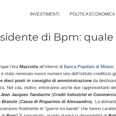
INVESTIMENTI
POLITICA ECONOMICA
esidente di Bpm: quale
nque l’era
Mazzotta
all’interno di
Banca Popolare di Milano
:
è stato nominato nuovo numero uno dell’istituto creditizio g
 e dieci posti in consiglio di amministrazione
da destinare
a. Nel cda, inoltre, entreranno anche due rappresentanti de
,
Jean Jacques Tamburini
(
Credit Industriel et Commercia
 Bianchi
(
Cassa di Risparmio di Alessandria
). La domand
sseranno finalmente le “guerre tra bande” che hanno caratter
i di
Bpm
? E soprattutto, quanto durerà la disponibilità di
Rob