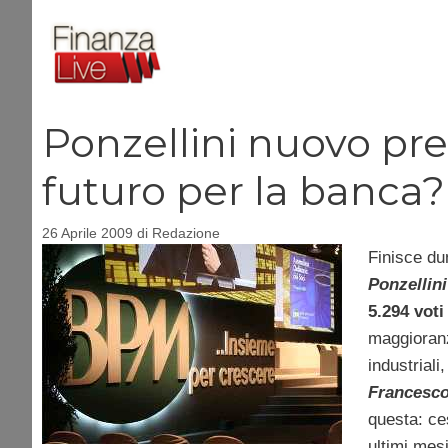
Vai
al
contenuto
Ponzellini nuovo pr
futuro per la banca?
26 Aprile 2009
di
Redazione
Finisce du
Ponzellini
5.294 voti
maggioranz
industriali
Francesco
questa: ce
ultimi mes