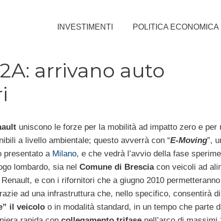
INVESTIMENTI
POLITICA ECONOMICA
2A: arrivano auto
i
ault
uniscono le forze per la mobilità ad impatto zero e per 
nibili a livello ambientale; questo avverrà con “
E-Moving
”, 
o presentato a
Milano
, e che vedrà l’avvio della fase sperime
ogo lombardo, sia nel
Comune di Brescia
con veicoli ad al
i Renault, e con i rifornitori che a giugno 2010 permetteranno
azie ad una infrastruttura che, nello specifico, consentirà di
e” il veicolo
o in modalità standard, in un tempo che parte 
aniera rapida con
collegamento trifase
nell’arco di massimi 