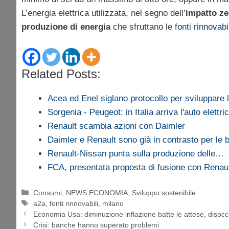
L’energia elettrica utilizzata, nel segno dell’
impatto ze
produzione di energia
che sfruttano le
fonti rinnovabi
Related Posts:
Acea ed Enel siglano protocollo per sviluppare
Sorgenia - Peugeot: in Italia arriva l'auto elettri
Renault scambia azioni con Daimler
Daimler e Renault sono già in contrasto per le b
Renault-Nissan punta sulla produzione delle…
FCA, presentata proposta di fusione con Renau
Categorie
Consumi
,
NEWS ECONOMIA
,
Sviluppo sostenibile
Tag
a2a
,
fonti rinnovabili
,
milano
Economia Usa: diminuzione inflazione batte le attese, disoc
Crisi: banche hanno superato problemi