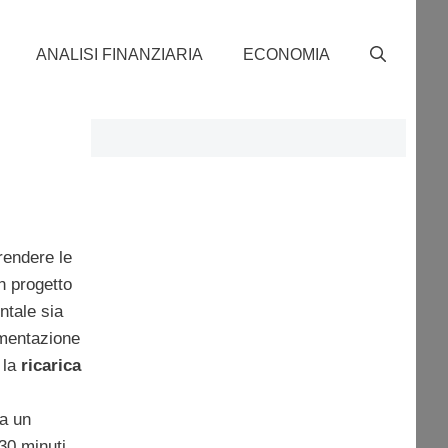
ANALISI FINANZIARIA
ECONOMIA
rendere le
un progetto
ntale sia
imentazione
 la
ricarica
da un
30 minuti.