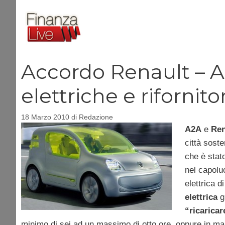
Vai
al
contenuto
Accordo Renault – A
elettriche e rifornitor
18 Marzo 2010
di
Redazione
A2A
e
Ren
città soste
che è stat
nel capolu
elettrica d
elettrica
gr
“ricaricar
minimo di sei ad un massimo di otto ore, oppure in m