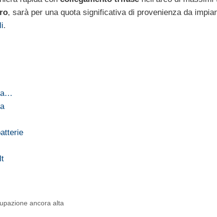
ro
, sarà per una quota significativa di provenienza da impian
li
.
 la…
ca
atterie
lt
cupazione ancora alta