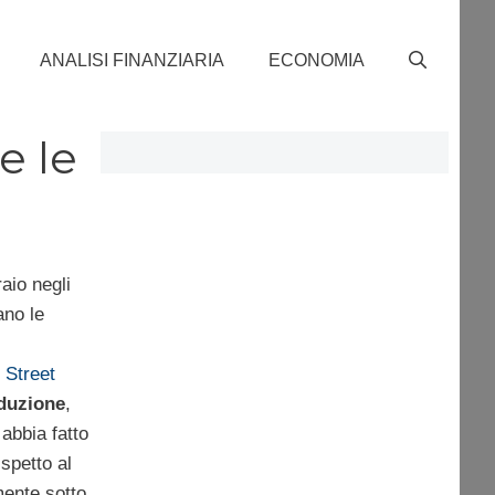
ANALISI FINANZIARIA
ECONOMIA
e le
aio negli
ano le
 Street
oduzione
,
abbia fatto
spetto al
ente sotto