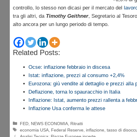
controllo, lo stesso non dicasi per il mercato del
lavor
tra gli altri, da
Timothy Geithner
, Segretario al Tesor
alto ancora per un lungo periodo di tempo.
Related Posts:
Ocse: inflazione febbraio in discesa
Istat: inflazione, prezzi al consumo +2,4%
Eurozona: giù vendite al dettaglio e prezzi alla
Deflazione, torna lo spauracchio in Italia
Inflazione: Istat, aumento prezzi rallenta a febb
Inflazione Usa conferma le attese
Categorie
FED
,
NEWS ECONOMIA
,
Ritratti
Tag
economia USA
,
Federal Reserve
,
inflazione
,
tasso di disocc
Analisi Tecnica: Piazze Europee incerte