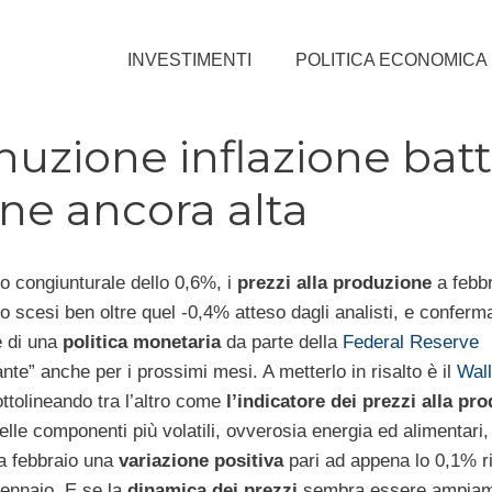
INVESTIMENTI
POLITICA ECONOMICA
uzione inflazione batt
ne ancora alta
o congiunturale dello 0,6%, i
prezzi alla produzione
a febbr
o scesi ben oltre quel -0,4% atteso dagli analisti, e conferm
e di una
politica monetaria
da parte della
Federal Reserve
te” anche per i prossimi mesi. A metterlo in risalto è il
Wall
ottolineando tra l’altro come
l’indicatore dei prezzi alla pr
lle componenti più volatili, ovverosia energia ed alimentari, 
 a febbraio una
variazione positiva
pari ad appena lo 0,1% ri
ennaio. E se la
dinamica dei prezzi
sembra essere ampiam