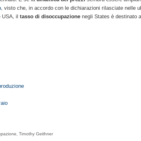
o
, visto che, in accordo con le dichiarazioni rilasciate nelle u
o USA, il
tasso di disoccupazione
negli States è destinato 
 produzione
raio
upazione
,
Timothy Geithner