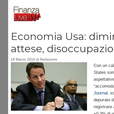
Vai
al
contenuto
Economia Usa: dimin
attese, disoccupazio
18 Marzo 2010
di
Redazione
Con un cal
States son
aspettativ
“accomodan
Journal
, s
depurato de
registrare
+0,3% di g