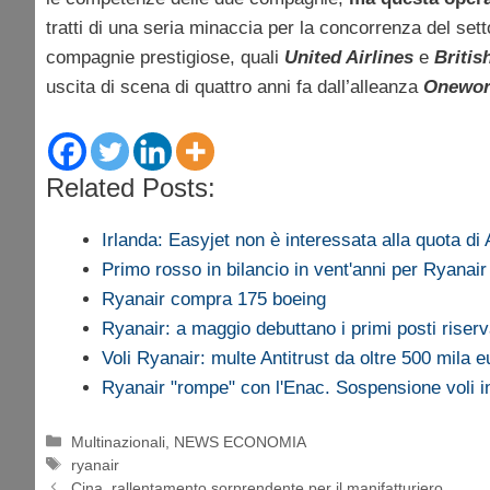
tratti di una seria minaccia per la concorrenza del set
compagnie prestigiose, quali
United Airlines
e
Britis
uscita di scena di quattro anni fa dall’alleanza
Onewor
Related Posts:
Irlanda: Easyjet non è interessata alla quota di
Primo rosso in bilancio in vent'anni per Ryanair
Ryanair compra 175 boeing
Ryanair: a maggio debuttano i primi posti riserv
Voli Ryanair: multe Antitrust da oltre 500 mila e
Ryanair "rompe" con l'Enac. Sospensione voli in
Categorie
Multinazionali
,
NEWS ECONOMIA
Tag
ryanair
Cina, rallentamento sorprendente per il manifatturiero