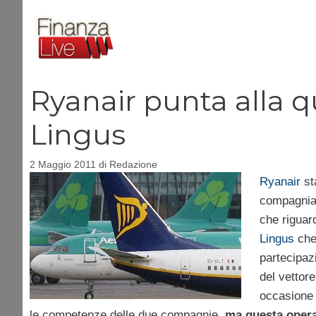
Vai
al
contenuto
Ryanair punta alla q
Lingus
2 Maggio 2011
di
Redazione
Ryanair
st
compagnia
che riguar
Lingus
che
partecipaz
del vettore
occasione 
le competenze delle due compagnie,
ma questa opera