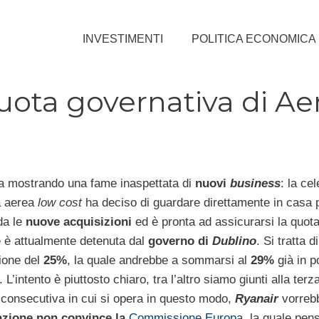
INVESTIMENTI
POLITICA ECONOMICA
uota governativa di Ae
a mostrando una fame inaspettata di
nuovi
business
: la ce
 aerea
low cost
ha deciso di guardare direttamente in casa 
da le
nuove acquisizioni
ed è pronta ad assicurarsi la quota
 è attualmente detenuta dal
governo di
Dublino
. Si tratta d
ione del
25%
, la quale andrebbe a sommarsi al
29%
già in 
. L’intento è piuttosto chiaro, tra l’altro siamo giunti alla terz
consecutiva in cui si opera in questo modo,
Ryanair
vorreb
zione non convince la
Commissione Europa
, la quale pen