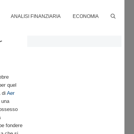
ANALISI FINANZIARIA
ECONOMIA
r
lebre
per quel
 di
Aer
i una
possesso
a
be fondere
sa che si