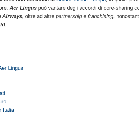
tore.
Aer Lingus
può vantare degli accordi di core-sharing co
h Airways
, oltre ad altre
partnership
e
franchising
, nonostant
ld
.
 Aer Lingus
ati
uro
 Italia