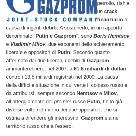
petrolio, rishia
un
crack
finanziario
a
causa di ingenti
debiti
. A sostenerlo, in un rapporto
denominato “
Putin e Gazprom
“, sono
Boris Nemtsov
e
Vladimir Milov
, due esponenti dello schieramento
liberale e oppositori di
Putin
. Secondo quanto
affermato dai due liberali, i debiti di
Gazprom
ammonterebbero, nel 2007, a
61,6 miliardi di dollari
contro i 13,5 miliardi registrati nel 2000. La causa
della difficile situazione in cui verte il colosso russo è
da attribuirsi, sempre secondo
Nemtsov
e
Milov
,
all’atteggiamento del
premier
russo
Putin
, finito già
diverse volte nel mirino dei due oppositori, che si
ostina a difendere gli interessi di
Gazprom
sia nel
territorio russo che all’estero.