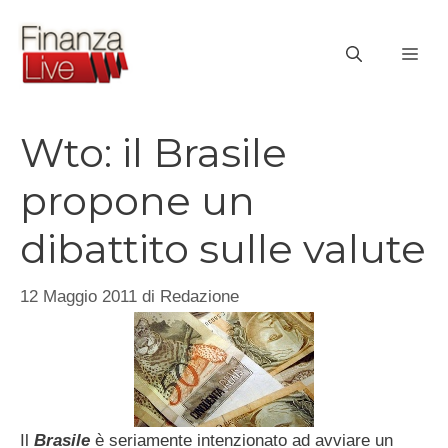
Vai
al
ME
contenuto
Wto: il Brasile
propone un
dibattito sulle valute
12 Maggio 2011
di
Redazione
Il
Brasile
è seriamente intenzionato ad avviare un