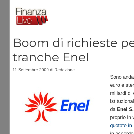
Vai
al
contenuto
Boom di richieste pe
tranche Enel
11 Settembre 2009
di
Redazione
Sono andat
euro e ster
miliardi di
istituziona
da
Enel S
proprio in 
quotate in
in accordo