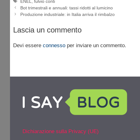
Tag
ENEL
,
fulvio conti
Bot trimestrali e annuali: tassi ridotti al lumicino
Produzione industriale: in Italia arriva il rimbalzo
Lascia un commento
Devi essere
connesso
per inviare un commento.
Dichiarazione sulla Privacy (UE)