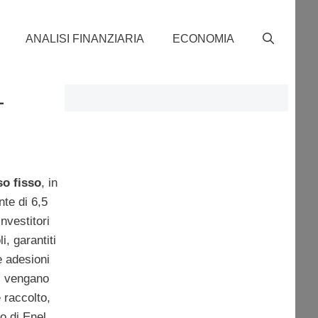
ANALISI FINANZIARIA
ECONOMIA
-
so fisso
, in
onte di 6,5
investitori
oli, garantiti
e adesioni
ni vengano
e raccolto,
o di Enel,