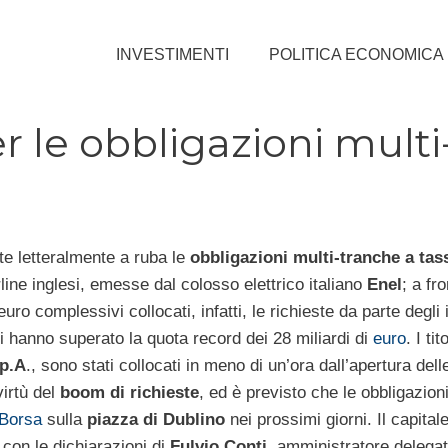
INVESTIMENTI
POLITICA ECONOMICA
r le obbligazioni multi
e letteralmente a ruba le
obbligazioni multi-tranche a tas
line inglesi, emesse dal colosso elettrico italiano
Enel
; a fr
 euro complessivi collocati, infatti, le richieste da parte degli 
li hanno superato la quota record dei 28 miliardi di
euro
. I tit
.p.A
., sono stati collocati in meno di un’ora dall’apertura dell
virtù del
boom di richieste
, ed è previsto che le obbligazio
 Borsa
sulla
piazza di Dublino
nei prossimi giorni. Il capital
 con le dichiarazioni di
Fulvio Conti
, amministratore delegat