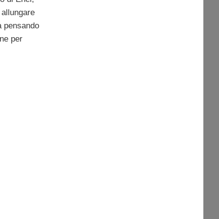
d allungare
ta pensando
one per