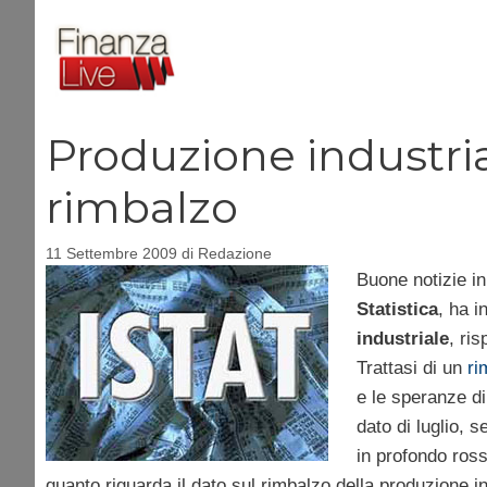
Vai
al
contenuto
Produzione industriale
rimbalzo
11 Settembre 2009
di
Redazione
Buone notizie in
Statistica
, ha i
industriale
, ri
Trattasi di un
ri
e le speranze di
dato di luglio, 
in profondo rosso
quanto riguarda il dato sul rimbalzo della produzione ind