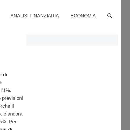
ANALISI FINANZIARIA
ECONOMIA
e di
e
ll’1%.
 previsioni
ché il
o, è ancora
,5%. Per
oni di