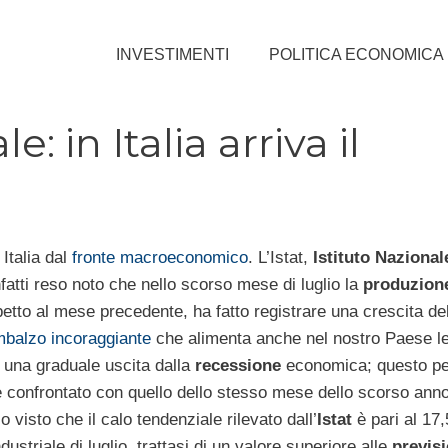
INVESTIMENTI
POLITICA ECONOMICA
: in Italia arriva il
 Italia dal
fronte macroeconomico
. L’Istat,
Istituto Nazional
nfatti reso noto che nello scorso mese di luglio la
produzion
spetto al mese precedente, ha fatto registrare una crescita de
mbalzo incoraggiante
che alimenta anche nel nostro Paese le
 una graduale uscita dalla
recessione
economica; questo per
se confrontato con quello dello stesso mese dello scorso ann
 visto che il calo tendenziale rilevato dall’
Istat
è pari al 17
ustriale di luglio, trattasi di un valore superiore alle
previsi