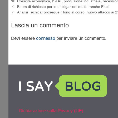
Tag
Crescita economica
,
ISTAT
,
produzione industriale
,
recessio
Boom di richieste per le obbligazioni multi-tranche Enel
Analisi Tecnica: prosegue il long in corso, nuovo attacco ai 
Lascia un commento
Devi essere
connesso
per inviare un commento.
Dichiarazione sulla Privacy (UE)