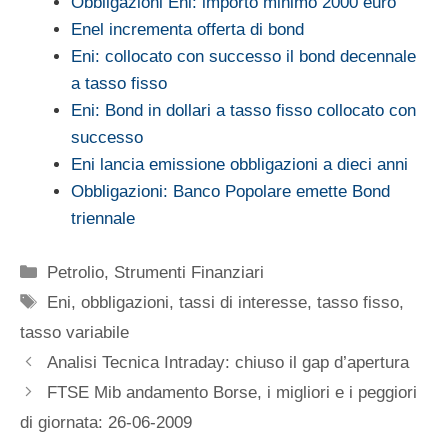
Obbligazioni Eni: importo minimo 2000 euro
Enel incrementa offerta di bond
Eni: collocato con successo il bond decennale
a tasso fisso
Eni: Bond in dollari a tasso fisso collocato con
successo
Eni lancia emissione obbligazioni a dieci anni
Obbligazioni: Banco Popolare emette Bond
triennale
Categorie
Petrolio
,
Strumenti Finanziari
Tag
Eni
,
obbligazioni
,
tassi di interesse
,
tasso fisso
,
tasso variabile
Analisi Tecnica Intraday: chiuso il gap d’apertura
FTSE Mib andamento Borse, i migliori e i peggiori
di giornata: 26-06-2009