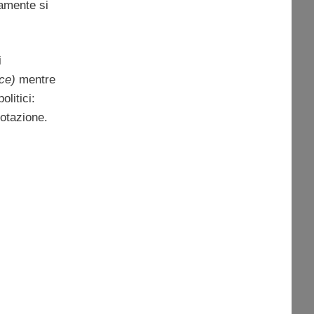
camente si
i
ce)
mentre
litici:
uotazione.