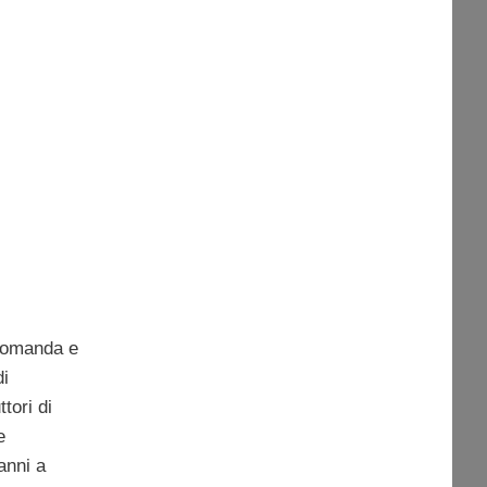
 domanda e
di
tori di
e
anni a