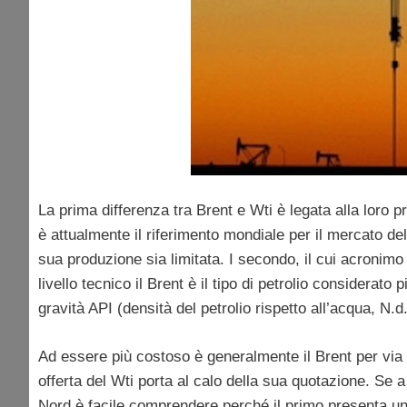
La prima differenza tra Brent e Wti è legata alla loro 
è attualmente il riferimento mondiale per il mercato d
sua produzione sia limitata. I secondo, il cui acronim
livello tecnico il Brent è il tipo di petrolio considerat
gravità API (densità del petrolio rispetto all’acqua, N.d.
Ad essere più costoso è generalmente il Brent per via
offerta del Wti porta al calo della sua quotazione. Se a
Nord è facile comprendere perché il primo presenta un