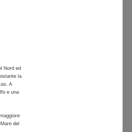
el Nord ed
ostante la
xas. A
olfo e una
a maggiore
l Mare del