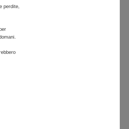
e perdite,
per
 domani.
rebbero