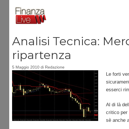
Vai
al
contenuto
Analisi Tecnica: Mer
ripartenza
5 Maggio 2010
di
Redazione
Le forti ve
sicurament
esserci ri
Al di là d
critico per
sè anche ai