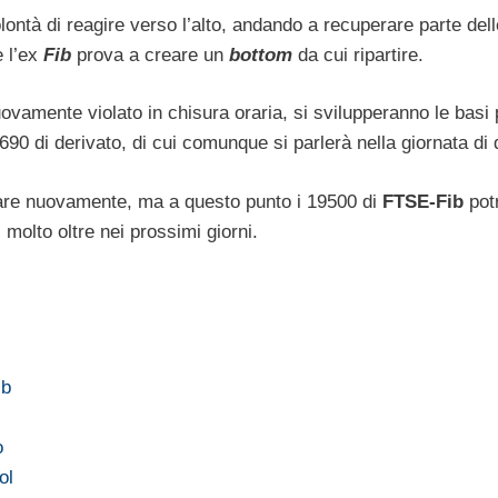
lontà di reagire verso l’alto, andando a recuperare parte dell
e l’ex
Fib
prova a creare un
bottom
da cui ripartire.
ovamente violato in chisura oraria, si svilupperanno le basi 
0690 di derivato, di cui comunque si parlerà nella giornata di
ipitare nuovamente, ma a questo punto i 19500 di
FTSE-Fib
pot
molto oltre nei prossimi giorni.
ib
o
ol