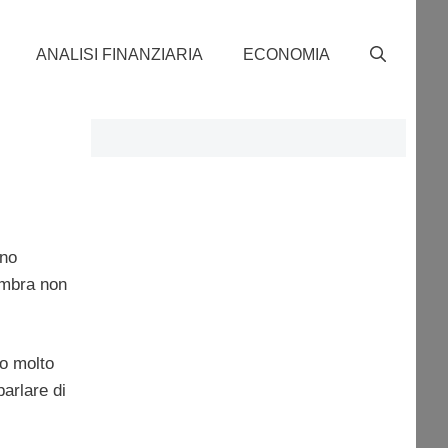
ANALISI FINANZIARIA
ECONOMIA
ono
embra non
to molto
parlare di