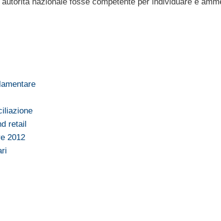
i autorità nazionale fosse competente per individuare e amme
olamentare
iliazione
d retail
re 2012
ri