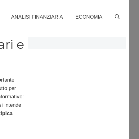
ANALISI FINANZIARIA
ECONOMIA
ri e
ortante
utto per
nformativo:
si intende
tipica