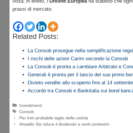
vista; in effetti, l’
Unione Europea
ha stabilito che ogn
prassi di mercato.
Related Posts:
La Consob prosegue nella semplificazione reg
I rischi delle azioni Carim secondo la Consob
La Consob è pronta a cambiare Arbitrato e Conc
Generali è pronta per il lancio del suo primo bon
Divieto vendite allo scoperto fino al 14 settemb
Accordo tra Consob e Bankitalia sui bond banca
Categorie
Investimenti
Tag
Consob
Per Iren probabile taglio della cedola
Ansaldo Sts riduce il dividendo a venti centesimi