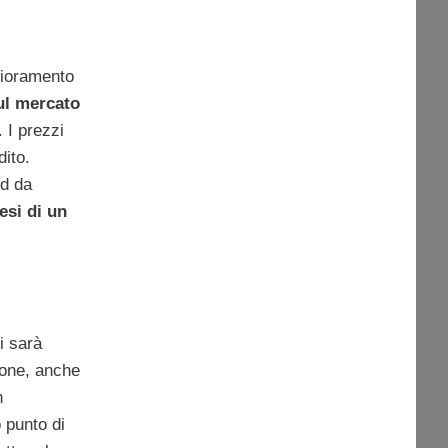
gioramento
ul mercato
. I prezzi
dito.
nd da
esi di un
i sarà
ione, anche
n
 punto di