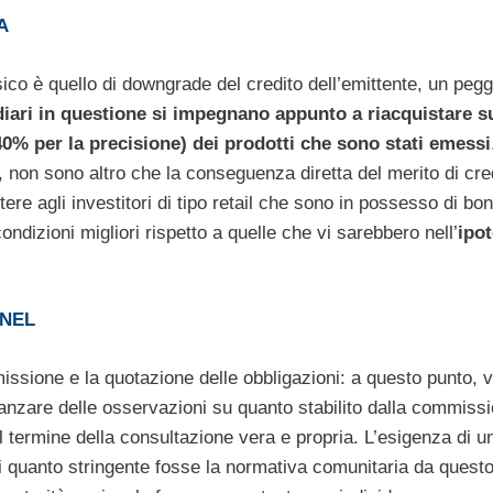
A
ico è quello di downgrade del credito dell’emittente, un peg
diari in questione si impegnano appunto a riacquistare s
0% per la precisione) dei prodotti che sono stati emessi
e, non sono altro che la conseguenza diretta del merito di cre
tere agli investitori di tipo retail che sono in possesso di bo
ondizioni migliori rispetto a quelle che vi sarebbero nell’
ipot
ENEL
issione e la quotazione delle obbligazioni: a questo punto, v
nzare delle osservazioni su quanto stabilito dalla commiss
l termine della consultazione vera e propria. L’esigenza di u
di quanto stringente fosse la normativa comunitaria da questo