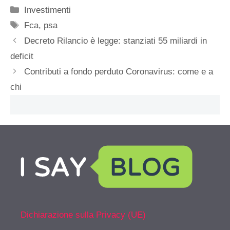
Categorie
Investimenti
Tag
Fca
,
psa
Decreto Rilancio è legge: stanziati 55 miliardi in
deficit
Contributi a fondo perduto Coronavirus: come e a
chi
Dichiarazione sulla Privacy (UE)