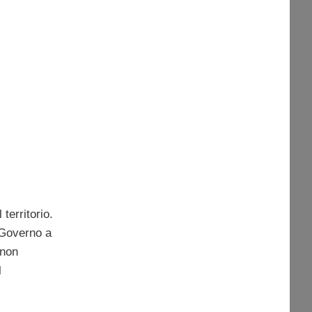
 territorio.
l Governo a
 non
l