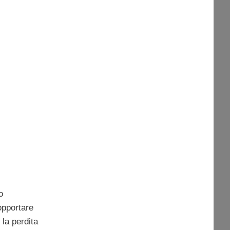
o
opportare
 la perdita