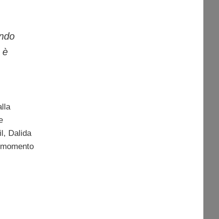
endo
 è
lla
e
l, Dalida
l momento