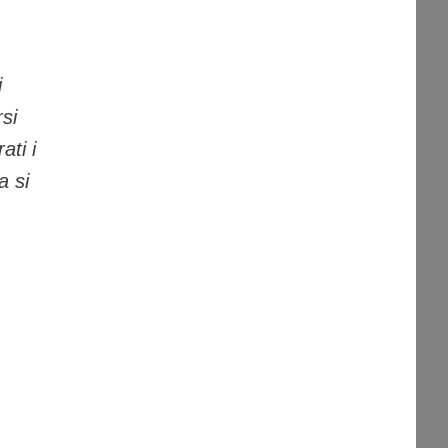
i
rsi
ati i
a si