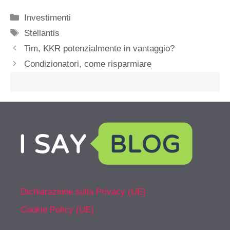
Categorie
Investimenti
Tag
Stellantis
Tim, KKR potenzialmente in vantaggio?
Condizionatori, come risparmiare
Dichiarazione sulla Privacy (UE)
Cookie Policy (UE)