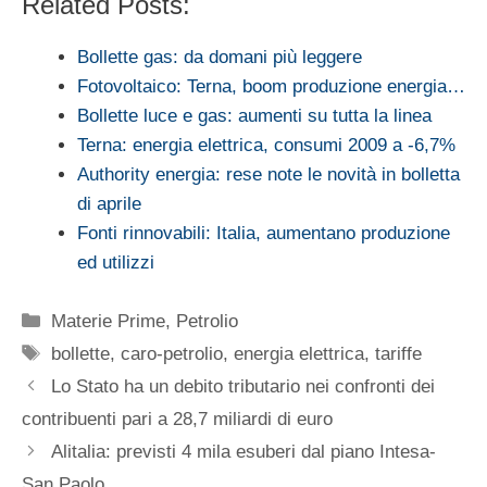
Related Posts:
Bollette gas: da domani più leggere
Fotovoltaico: Terna, boom produzione energia…
Bollette luce e gas: aumenti su tutta la linea
Terna: energia elettrica, consumi 2009 a -6,7%
Authority energia: rese note le novità in bolletta
di aprile
Fonti rinnovabili: Italia, aumentano produzione
ed utilizzi
Categorie
Materie Prime
,
Petrolio
Tag
bollette
,
caro-petrolio
,
energia elettrica
,
tariffe
Lo Stato ha un debito tributario nei confronti dei
contribuenti pari a 28,7 miliardi di euro
Alitalia: previsti 4 mila esuberi dal piano Intesa-
San Paolo