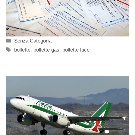
Categorie
Senza Categoria
Tag
bollette
,
bollette gas
,
bollette luce