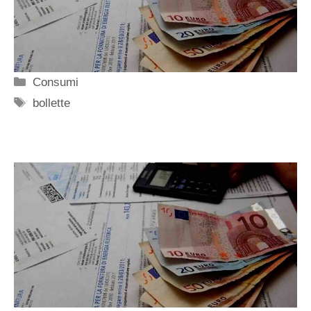
Categorie
Consumi
Tag
bollette