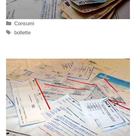
Categorie
Consumi
Tag
bollette