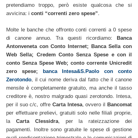
pretendiamo troppo, però esiste qualcosa che si
avvicina: i
conti “correnti zero spese”
.
Molte le banche che offronto conti correnti a 0 spese
di canone annuo. Tra questi ricordiamo:
Banca
Antonveneta con Conto Internet; Banca Sella con
Web Sella; Credem Conto Senza Spese e con il
conto Senza Spese Web; conto corrente Unicredit
zero spese;
banca Intesa&S.Paolo con conto
Zerotondo
, il cui nome deriva dal fatto che il canone
mensile è completamente gratuito, ma anche il tasso
creditore è, nostro malgrado quasi zerotondo. Intesa,
per il suo c/c, offre
Carta Intesa
, ovvero il
Bancomat
per effettuare prelievi, gratuiti solo nelle filiali proprie,
la
Carta Clessidra
, per la rateizzazione dei
pagamenti. Inoltre sono gratuite le spese di gestione
quali rendicontazione trimestrale e le comunicazioni di