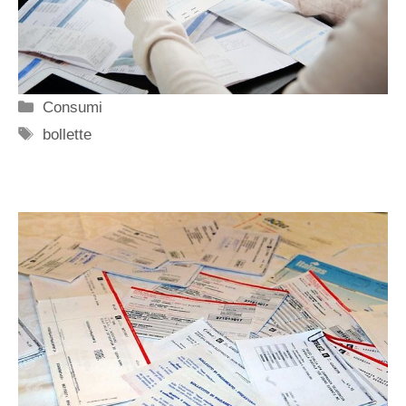
Categorie
Consumi
Tag
bollette