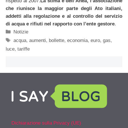
rispetto al 2007.
La stima è dell’Anea, l’associazione
che riunisce la maggior parte degli Ato italiani,
addetti alla regolazione e al controllo del servizio
di acqua e rifiuti nel rapporto con l’ente gestore
.
Categorie
Notizie
Tag
acqua
,
aumenti
,
bollette
,
economia
,
euro
,
gas
,
luce
,
tariffe
Dichiarazione sulla Privacy (UE)