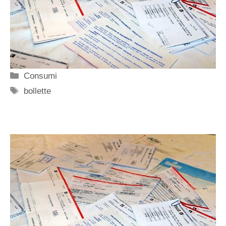
Categorie
Consumi
Tag
bollette