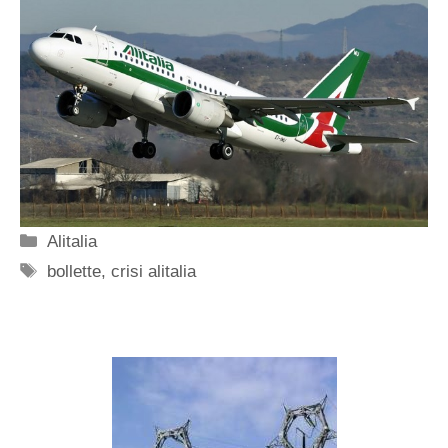
Categorie
Alitalia
Tag
bollette
,
crisi alitalia