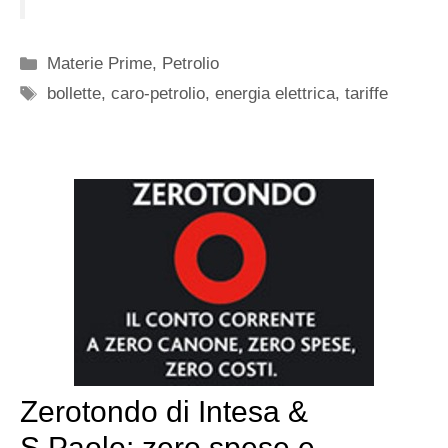
Categorie
Materie Prime
,
Petrolio
Tag
bollette
,
caro-petrolio
,
energia elettrica
,
tariffe
Zerotondo di Intesa &
S.Paolo: zero spese e