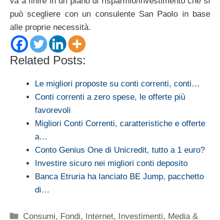
va a finire in un piano di risparmio/investimento che si
può scegliere con un consulente San Paolo in base
alle proprie necessità.
Related Posts:
Le migliori proposte su conti correnti, conti…
Conti correnti a zero spese, le offerte più
favorevoli
Migliori Conti Correnti, caratteristiche e offerte
a…
Conto Genius One di Unicredit, tutto a 1 euro?
Investire sicuro nei migliori conti deposito
Banca Etruria ha lanciato BE Jump, pacchetto
di…
Categorie
Consumi
,
Fondi
,
Internet
,
Investimenti
,
Media &