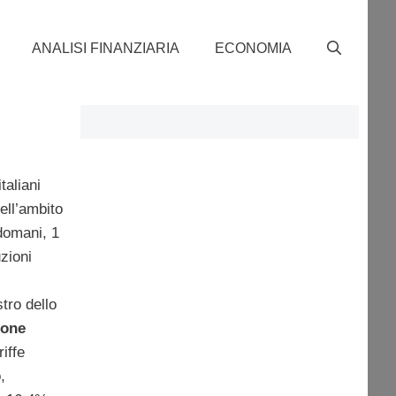
ANALISI FINANZIARIA
ECONOMIA
taliani
nell’ambito
 domani, 1
zioni
tro dello
ione
iffe
,