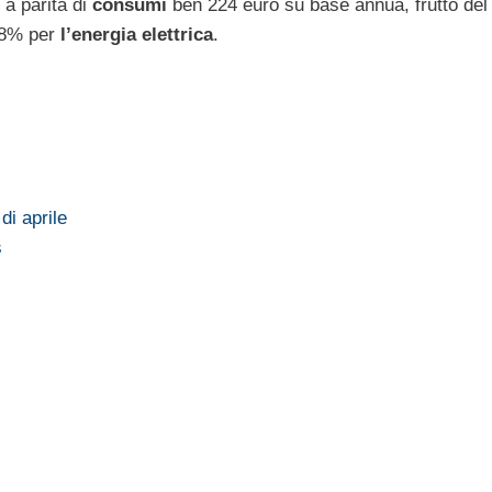
 a parità di
consumi
ben 224 euro su base annua, frutto del
-8% per
l’energia elettrica
.
di aprile
s