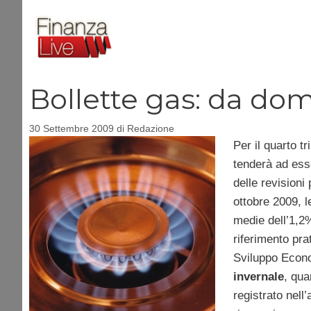
Vai
al
contenuto
Bollette gas: da do
30 Settembre 2009
di
Redazione
Per il quarto t
tenderà ad esse
delle revisioni
ottobre 2009, le
medie dell’1,2%
riferimento pra
Sviluppo Econom
invernale
, qua
registrato nell