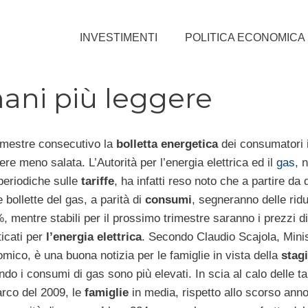
INVESTIMENTI
POLITICA ECONOMICA
mani più leggere
rimestre consecutivo la
bolletta energetica
dei consumatori i
re meno salata. L’Autorità per l’energia elettrica ed il
gas
, 
 periodiche sulle
tariffe
, ha infatti reso noto che a partire da
 bollette del gas, a parità di
consumi
, segneranno delle ridu
, mentre stabili per il prossimo trimestre saranno i prezzi di
ticati per
l’energia elettrica
. Secondo Claudio Scajola, Minis
ico, è una buona notizia per le famiglie in vista della
stag
ndo i consumi di gas sono più elevati. In scia al calo delle tar
’arco del 2009, le
famiglie
in media, rispetto allo scorso anno