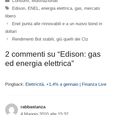
Consumi
,
Multinazionali
Tag
Edison
,
ENEL
,
energia elettrica
,
gas
,
mercato
libero
Enel punta alle rinnovabili e a un nuovo bond in
dollari
Rendimenti Bot stabili, giù quelli dei Ctz
2 commenti su “Edison: gas
ed energia elettrica”
Pingback:
Elettricità, +1,4% a gennaio | Finanza Live
rabbastanza
4 Maggio 2010 alle 15:32