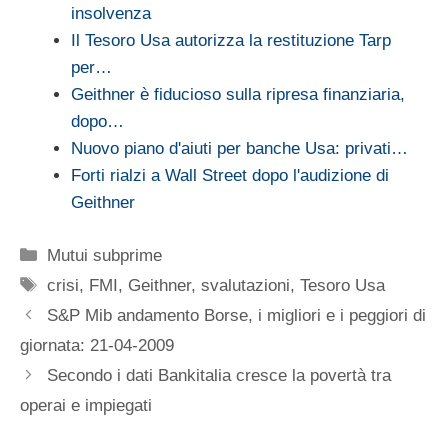
insolvenza
Il Tesoro Usa autorizza la restituzione Tarp
per…
Geithner è fiducioso sulla ripresa finanziaria,
dopo…
Nuovo piano d'aiuti per banche Usa: privati…
Forti rialzi a Wall Street dopo l'audizione di
Geithner
Categorie
Mutui subprime
Tag
crisi
,
FMI
,
Geithner
,
svalutazioni
,
Tesoro Usa
S&P Mib andamento Borse, i migliori e i peggiori di
giornata: 21-04-2009
Secondo i dati Bankitalia cresce la povertà tra
operai e impiegati