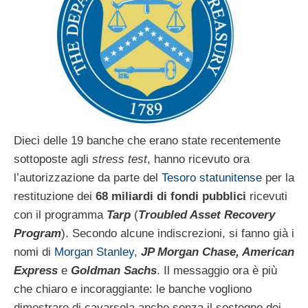
Dieci delle 19 banche che erano state recentemente
sottoposte agli
stress test
, hanno ricevuto ora
l’autorizzazione da parte del
Tesoro statunitense
per la
restituzione dei
68 miliardi di fondi pubblici
ricevuti
con il programma
Tarp
(
Troubled Asset Recovery
Program
). Secondo alcune indiscrezioni, si fanno già i
nomi di
Morgan Stanley
,
JP Morgan Chase, American
Express
e
Goldman Sachs
. Il messaggio ora è più
che chiaro e incoraggiante: le banche vogliono
dimostrare di cavarsela anche senza il sostegno dei