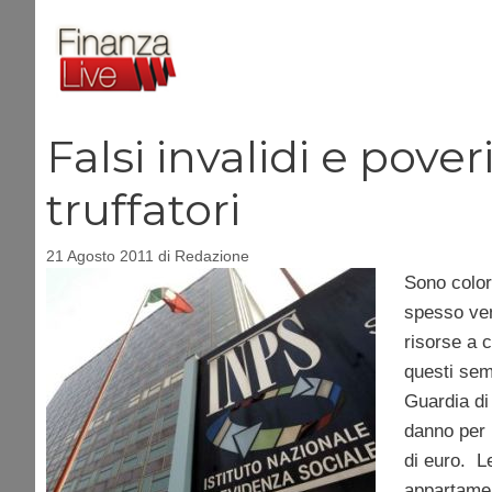
Vai
al
contenuto
Falsi invalidi e pover
truffatori
21 Agosto 2011
di
Redazione
Sono coloro
spesso ven
risorse a 
questi semb
Guardia di
danno per 
di euro. L
appartamen