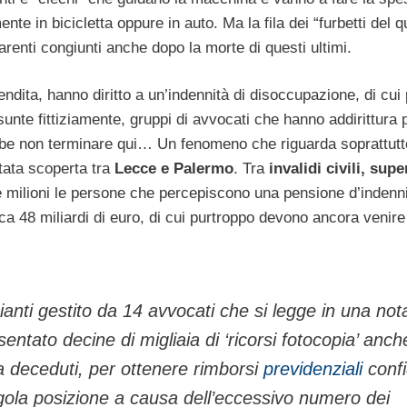
ente in bicicletta oppure in auto. Ma la fila dei “furbetti del q
parenti congiunti anche dopo la morte di questi ultimi.
endita, hanno diritto a un’indennità di disoccupazione, di cui 
unte fittiziamente, gruppi di avvocati che hanno addirittura 
bbe non terminare qui… Un fenomeno che riguarda soprattutto
stata scoperta tra
Lecce e Palermo
. Tra
invalidi civili, supe
tte milioni le persone che percepiscono una pensione d’indenn
a 48 miliardi di euro, di cui purtroppo devono ancora venire
ccianti gestito da 14 avvocati che si legge in una not
entato decine di migliaia di ‘ricorsi fotocopia’ anch
ura deceduti, per ottenere rimborsi
previdenziali
conf
singola posizione a causa dell’eccessivo numero dei