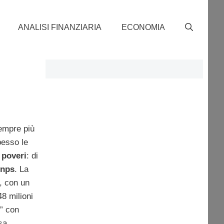
ANALISI FINANZIARIA
ECONOMIA
sempre più
pesso le
i poveri
: di
Inps
. La
, con un
8 milioni
” con
sa