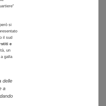
uartiere”
però si
presentato
 il sud
rstiti e
ità, un
 a galla
a delle
e a
idando