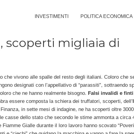
INVESTIMENTI
POLITICA ECONOMICA
i, scoperti migliaia di
 che vivono alle spalle del resto degli italiani. Coloro che 
gono designati con l’appellativo di “parassiti”, sottraendo s
coloro che ne hanno realmente bisogno.
Falsi invalidi e fint
ra essere composta la schiera dei truffatori, scoperti, dell’
 Finanza, in sette mesi di indagine, ne ha scoperti oltre 3000
le casse dello stato che secondo le stime ammonta a circa 4
e Fiamme Gialle durante il loro lavoro hanno scovato “Poveri
ti e “ciechi” che guidano la macchina e vanno a fare la spe