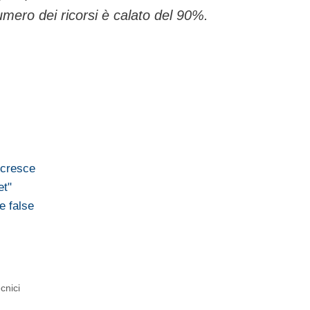
numero dei ricorsi è calato del 90%.
a cresce
et"
e false
cnici