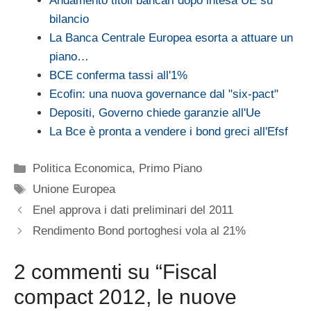
Andamento titoli bancari dopo intesa UE su
bilancio
La Banca Centrale Europea esorta a attuare un
piano…
BCE conferma tassi all'1%
Ecofin: una nuova governance dal "six-pact"
Depositi, Governo chiede garanzie all'Ue
La Bce è pronta a vendere i bond greci all'Efsf
Categorie
Politica Economica
,
Primo Piano
Tag
Unione Europea
Enel approva i dati preliminari del 2011
Rendimento Bond portoghesi vola al 21%
2 commenti su “Fiscal
compact 2012, le nuove