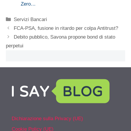
Zero…
Categorie
Servizi Bancari
FCA-PSA, fusione in ritardo per colpa Antitrust?
Debito pubblico, Savona propone bond di stato
perpetui
Dichiarazione sulla Privacy (UE)
Cookie Policy (UE)