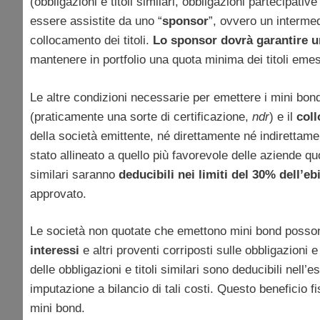
(obbligazioni e titoli similari, obbligazioni partecipati
essere assistite da uno “
sponsor
”, ovvero un intermed
collocamento dei titoli.
Lo sponsor dovrà garantire un
mantenere in portfolio una quota minima dei titoli emess
Le altre condizioni necessarie per emettere i mini bon
(praticamente una sorte di certificazione,
ndr
) e il
coll
della società emittente, né direttamente né indirettame
stato allineato a quello più favorevole delle aziende qu
similari saranno
deducibili nei limiti del 30% dell’e
approvato.
Le società non quotate che emettono mini bond possono
interessi
e altri proventi corriposti sulle obbligazioni e 
delle obbligazioni e titoli similari sono deducibili nell
imputazione a bilancio di tali costi. Questo beneficio fi
mini bond.