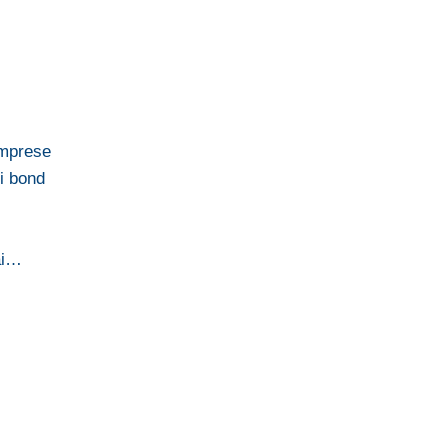
imprese
i bond
ai…