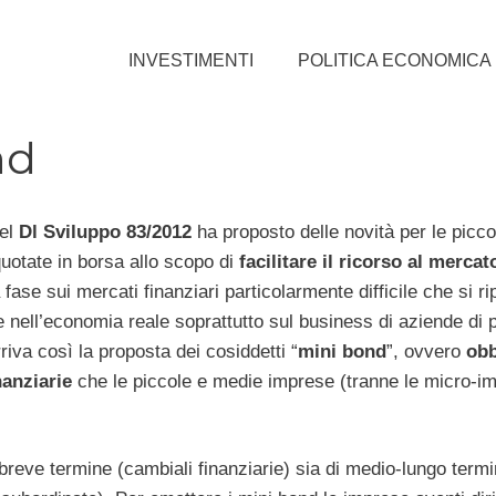
INVESTIMENTI
POLITICA ECONOMICA
nd
del
Dl Sviluppo 83/2012
ha proposto delle novità per le picc
uotate in borsa allo scopo di
facilitare il ricorso al mercat
a fase sui mercati finanziari particolarmente difficile che si r
nell’economia reale soprattutto sul business di aziende di 
riva così la proposta dei cosiddetti “
mini bond
”, ovvero
obb
nanziarie
che le piccole e medie imprese (tranne le micro-i
breve termine (cambiali finanziarie) sia di medio-lungo term