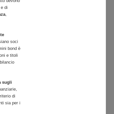
itto devono
 e di
nza
,
nte
iano soci
mini bond è
ni e titoli
bilancio
a sugli
nanziarie,
iterio di
ti sia per i