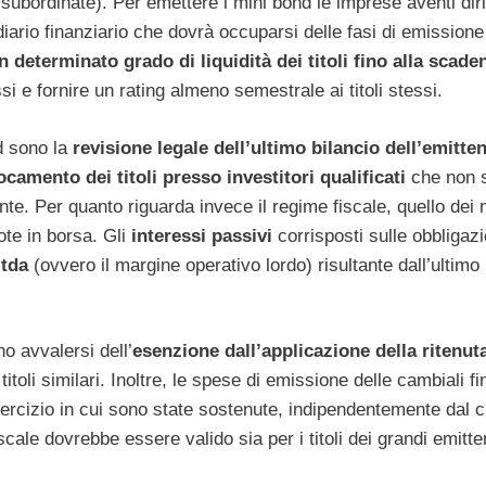
ve subordinate). Per emettere i mini bond le imprese aventi dir
iario finanziario che dovrà occuparsi delle fasi di emissione
 determinato grado di liquidità dei titoli fino alla scade
i e fornire un rating almeno semestrale ai titoli stessi.
d sono la
revisione legale dell’ultimo bilancio dell’emitte
ocamento dei titoli presso investitori qualificati
che non s
nte. Per quanto riguarda invece il regime fiscale, quello dei 
ote in borsa. Gli
interessi passivi
corrisposti sulle obbligazio
bitda
(ovvero il margine operativo lordo) risultante dall’ultimo 
 avvalersi dell’
esenzione dall’applicazione della ritenut
titoli similari. Inoltre, le spese di emissione delle cambiali fi
’esercizio in cui sono state sostenute, indipendentemente dal cr
scale dovrebbe essere valido sia per i titoli dei grandi emitten