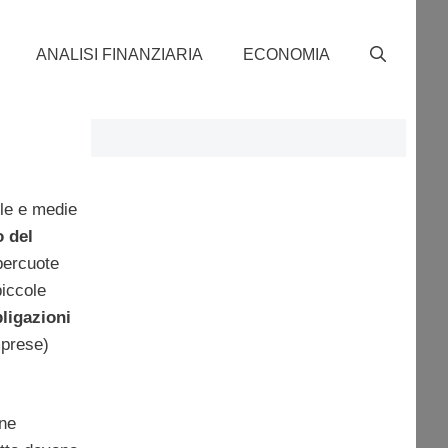
ANALISI FINANZIARIA
ECONOMIA
ole e medie
o del
ipercuote
piccole
ligazioni
mprese)
ine