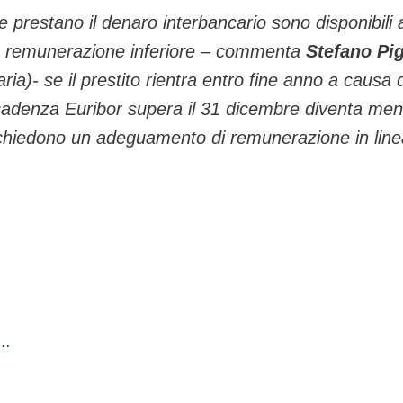
 prestano il denaro interbancario sono disponibili 
a remunerazione inferiore – commenta
Stefano Pig
aria)- se il prestito rientra entro fine anno a causa d
scadenza Euribor supera il 31 dicembre diventa me
i richiedono un adeguamento di remunerazione in lin
i…