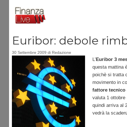
Vai
al
contenuto
Euribor: debole rim
30 Settembre 2009
di
Redazione
L’
Euribor 3 mes
questa mattina 
poichè si tratta
movimento in co
fattore tecnico
valuta 1 ottobre
quindi arriva al 2
vedrà la scadenz