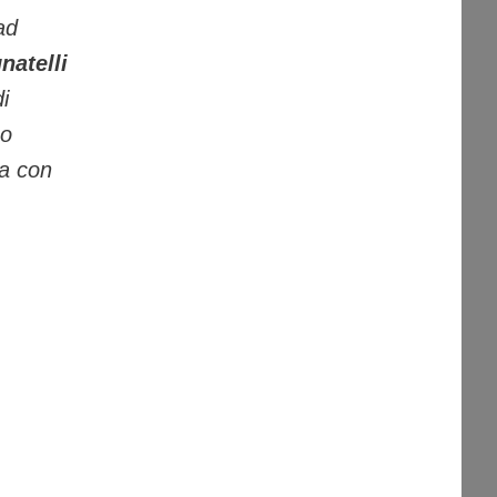
ad
natelli
i
no
ea con