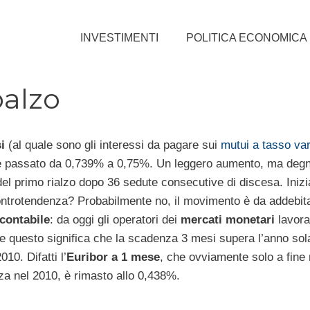
INVESTIMENTI
POLITICA ECONOMICA
balzo
i
(al quale sono gli interessi da pagare sui
mutui a tasso var
è passato da 0,739% a 0,75%. Un leggero aumento, ma degn
 del primo rialzo dopo 36 sedute consecutive di discesa. Inizi
ntrotendenza? Probabilmente no, il movimento è da addebita
 contabile
: da oggi gli operatori dei
mercati monetari
lavora
 e questo significa che la scadenza 3 mesi supera l’anno sol
010. Difatti l’
Euribor a 1 mese
, che ovviamente solo a fin
a nel 2010, è rimasto allo 0,438%.