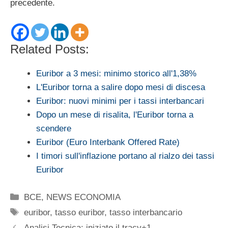
precedente.
Related Posts:
Euribor a 3 mesi: minimo storico all'1,38%
L'Euribor torna a salire dopo mesi di discesa
Euribor: nuovi minimi per i tassi interbancari
Dopo un mese di risalita, l'Euribor torna a
scendere
Euribor (Euro Interbank Offered Rate)
I timori sull'inflazione portano al rialzo dei tassi
Euribor
Categorie
BCE
,
NEWS ECONOMIA
Tag
euribor
,
tasso euribor
,
tasso interbancario
Analisi Tecnica: iniziato il tracy+1