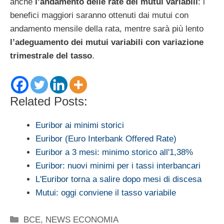
anche
l’andamento delle rate dei mutui variabili
: i
benefici maggiori saranno ottenuti dai mutui con
andamento mensile della rata, mentre sarà più lento
l’adeguamento dei mutui variabili con variazione
trimestrale del tasso
.
Related Posts:
Euribor ai minimi storici
Euribor (Euro Interbank Offered Rate)
Euribor a 3 mesi: minimo storico all'1,38%
Euribor: nuovi minimi per i tassi interbancari
L'Euribor torna a salire dopo mesi di discesa
Mutui: oggi conviene il tasso variabile
Categorie
BCE
,
NEWS ECONOMIA