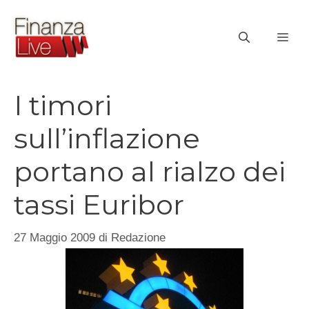
Vai
al
ME
contenuto
I timori
sull’inflazione
portano al rialzo dei
tassi Euribor
27 Maggio 2009
di
Redazione