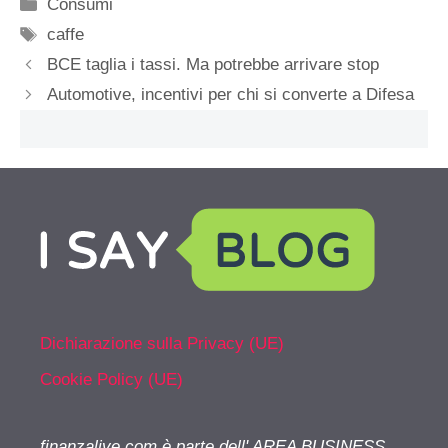
Categorie
Consumi
Tag
caffe
BCE taglia i tassi. Ma potrebbe arrivare stop
Automotive, incentivi per chi si converte a Difesa
Dichiarazione sulla Privacy (UE)
Cookie Policy (UE)
finanzalive.com è parte dell' AREA BUSINESS