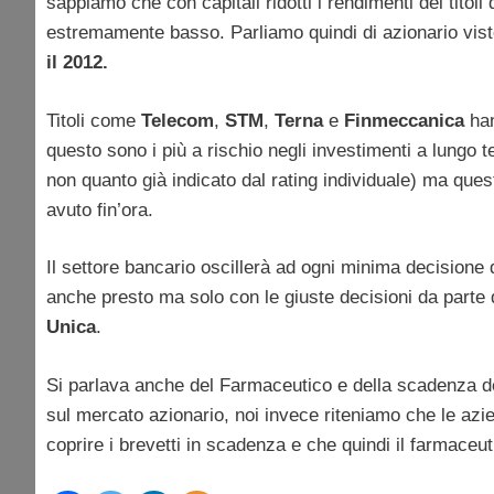
sappiamo che con capitali ridotti i rendimenti dei titoli 
estremamente basso. Parliamo quindi di azionario visto 
il 2012.
Titoli come
Telecom
,
STM
,
Terna
e
Finmeccanica
han
questo sono i più a rischio negli investimenti a lungo t
non quanto già indicato dal rating individuale) ma quest
avuto fin’ora.
Il settore bancario oscillerà ad ogni minima decisione 
anche presto ma solo con le giuste decisioni da parte
Unica
.
Si parlava anche del Farmaceutico e della scadenza d
sul mercato azionario, noi invece riteniamo che le azie
coprire i brevetti in scadenza e che quindi il farmaceu