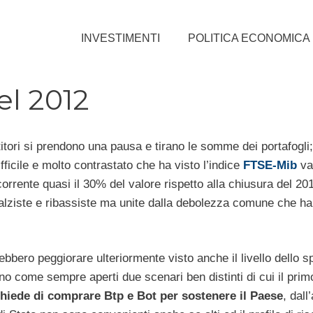
INVESTIMENTI
POLITICA ECONOMICA
el 2012
estitori si prendono una pausa e tirano le somme dei portafogli;
icile e molto contrastato che ha visto l’indice
FTSE-Mib
vac
orrente quasi il 30% del valore rispetto alla chiusura del 201
alziste e ribassiste ma unite dalla debolezza comune che ha
bbero peggiorare ulteriormente visto anche il livello dello s
ano come sempre aperti due scenari ben distinti di cui il prim
hiede di comprare Btp e Bot per sostenere il Paese
, dall’