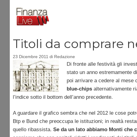
Vai
al
contenuto
Titoli da comprare n
23 Dicembre 2011
di
Redazione
Di fronte alle festività gli inv
stato un anno estremamente diff
poi arrivare a cedere al mese c
blue-chips
alternativamente ri
l’indice sotto il bottom dell’anno precedente.
A guardare il grafico sembra che nel 2012 le cose potre
Btp e Bund che preoccupa le istituzioni; in realtà rest
quello ribassista.
Se da un lato abbiamo Monti che c