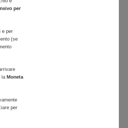
chio è
ensivo per
 e per
mento (se
amento
arrivare
e la
Moneta
ivamente
ciare per