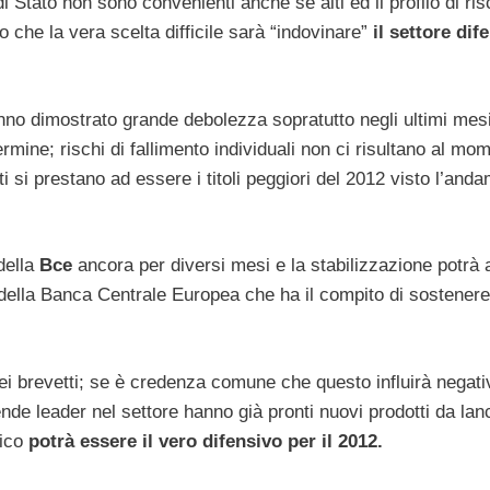
di Stato non sono convenienti anche se alti ed il profilo di ris
che la vera scelta difficile sarà “indovinare”
il settore dif
no dimostrato grande debolezza sopratutto negli ultimi mesi
ermine; rischi di fallimento individuali non ci risultano al mo
i si prestano ad essere i titoli peggiori del 2012 visto l’and
della
Bce
ancora per diversi mesi e la stabilizzazione potrà 
 della Banca Centrale Europea che ha il compito di sostener
ei brevetti; se è credenza comune che questo influirà negat
nde leader nel settore hanno già pronti nuovi prodotti da lan
tico
potrà essere il vero difensivo per il 2012.