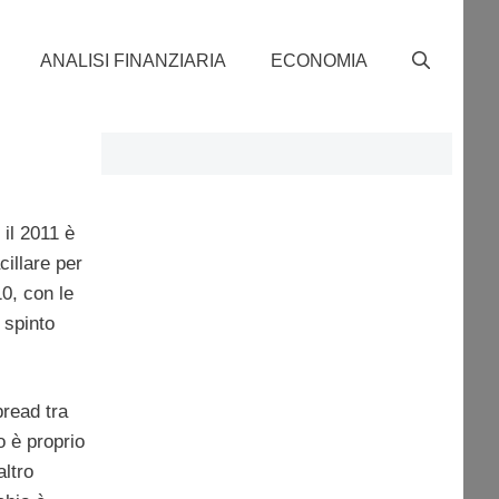
ANALISI FINANZIARIA
ECONOMIA
 il 2011 è
illare per
0, con le
 spinto
pread tra
o è proprio
altro