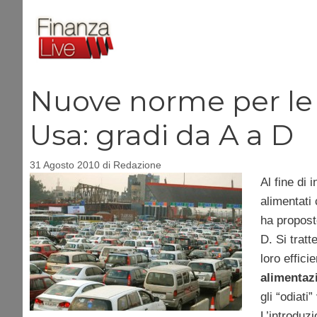
Vai
al
contenuto
Nuove norme per le 
Usa: gradi da A a D
31 Agosto 2010
di
Redazione
Al fine di 
alimentati 
ha propost
D. Si trat
loro effici
alimentazi
gli “odiati”
L’introduzi