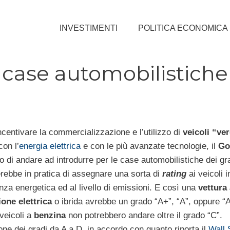
INVESTIMENTI
POLITICA ECONOMICA
case automobilistiche
incentivare la commercializzazione e l’utilizzo di
veicoli “ver
con l’
energia elettrica
e con le più avanzate tecnologie, il
Go
o di andare ad introdurre per le case automobilistiche dei gr
terebbe in pratica di assegnare una sorta di
rating
ai veicoli i
enza energetica ed al livello di emissioni. E così una
vettura
one elettrica
o ibrida avrebbe un grado “A+”, “A”, oppure “A
 veicoli a
benzina
non potrebbero andare oltre il grado “C”.
one dei gradi da A a D, in accordo con quanto riporta il
Wall 