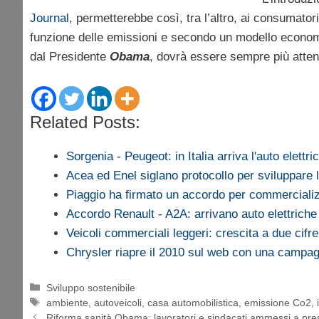
Journal
, permetterebbe così, tra l’altro, ai consumatori
funzione delle emissioni e secondo un modello economic
dal Presidente
Obama
, dovrà essere sempre più attent
Related Posts:
Sorgenia - Peugeot: in Italia arriva l'auto elettri
Acea ed Enel siglano protocollo per sviluppare
Piaggio ha firmato un accordo per commercial
Accordo Renault - A2A: arrivano auto elettrich
Veicoli commerciali leggeri: crescita a due cifre
Chrysler riapre il 2010 sul web con una camp
Categorie
Sviluppo sostenibile
Tag
ambiente
,
autoveicoli
,
casa automobilistica
,
emissione Co2
,
Riforma sanità Obama: lavoratori e sindacati ammessi a pre