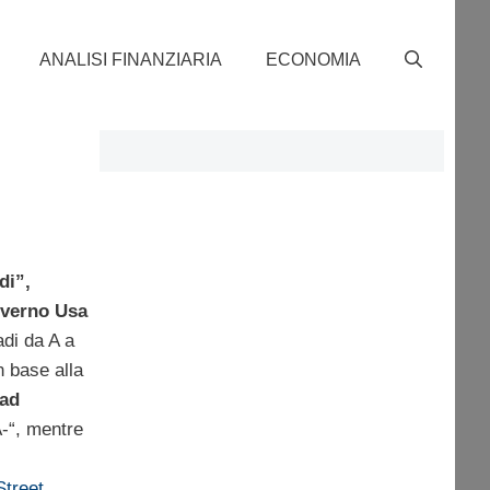
ANALISI FINANZIARIA
ECONOMIA
di”,
verno Usa
adi da A a
n base alla
 ad
-“, mentre
Street