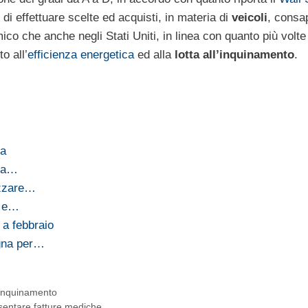
 di effettuare scelte ed acquisti, in materia di
veicoli
, consap
o che anche negli Stati Uniti, in linea con quanto più volte 
o all’
efficienza energetica
ed alla
lotta all’inquinamento
.
ca
 la…
izzare…
e e…
 a febbraio
agna per…
inquinamento
sentare fatture mediche