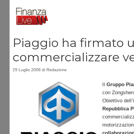
Vai
al
contenuto
Piaggio ha firmato 
commercializzare ve
29 Luglio 2008
di
Redazione
Il
Gruppo Pia
con Zongshen I
Obiettivo dell’
Repubblica P
commercializz
motorizzazion
collaborazion