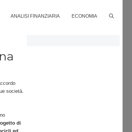
ANALISI FINANZIARIA
ECONOMIA
ina
accordo
ue società.
nno
ogetto di
cicli ed