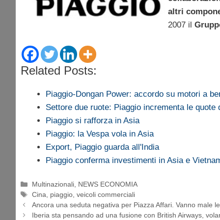
altri compone
2007 il
Grupp
Related Posts:
Piaggio-Dongan Power: accordo su motori a be
Settore due ruote: Piaggio incrementa le quote 
Piaggio si rafforza in Asia
Piaggio: la Vespa vola in Asia
Export, Piaggio guarda all'India
Piaggio conferma investimenti in Asia e Vietna
Categorie
Multinazionali
,
NEWS ECONOMIA
Tag
Cina
,
piaggio
,
veicoli commerciali
Ancora una seduta negativa per Piazza Affari. Vanno male le 
Iberia sta pensando ad una fusione con British Airways, volano