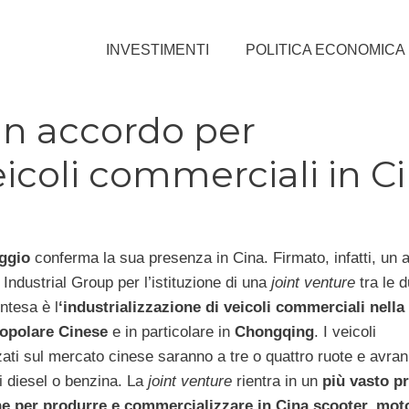
INVESTIMENTI
POLITICA ECONOMICA
un accordo per
icoli commerciali in C
ggio
conferma la sua presenza in Cina. Firmato, infatti, un 
ndustrial Group per l’istituzione di una
joint venture
tra le d
intesa è l
‘industrializzazione di veicoli commerciali nella
opolare Cinese
e in particolare in
Chongqing
. I veicoli
ati sul mercato cinese saranno a tre o quattro ruote e avra
i diesel o benzina. La
joint venture
rientra in un
più vasto pr
e per produrre e commercializzare in Cina scooter, moto