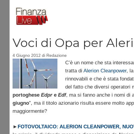
Vai
al
contenuto
Voci di Opa per Ale
4 Giugno 2012
di
Redazione
C’è un nome che sta interessand
tratta di
Alerion Cleanpower
, l
rinnovabili e che è stata fonda
del fatto che diversi operator
portoghese
Edpr
e
Edf
, ma si fanno anche i nomi di a
giugno
”, ma il titolo azionario risulta essere molto 
maggiormente?
►
FOTOVOLTAICO: ALERION CLEANPOWER, NUOV