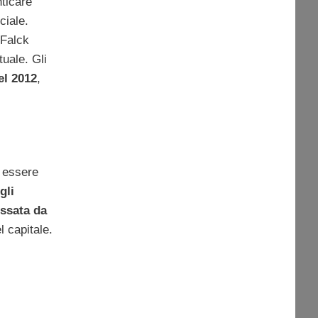
ticare
ciale.
 Falck
tuale. Gli
el 2012
,
 essere
gli
essata da
l capitale.