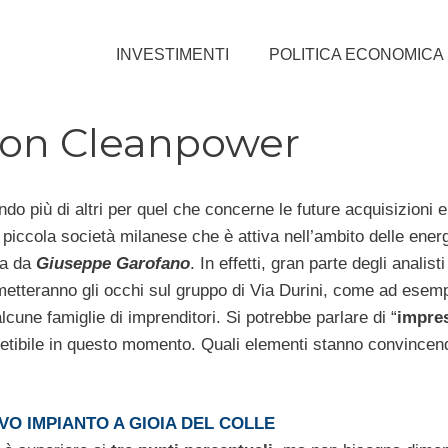
INVESTIMENTI
POLITICA ECONOMICA
rion Cleanpower
o più di altri per quel che concerne le future acquisizioni e 
a piccola società milanese che è attiva nell’ambito delle ener
ta da
Giuseppe Garofano
. In effetti, gran parte degli analist
i metteranno gli occhi sul gruppo di Via Durini, come ad esem
lcune famiglie di imprenditori. Si potrebbe parlare di “
impres
appetibile in questo momento. Quali elementi stanno convincen
O IMPIANTO A GIOIA DEL COLLE