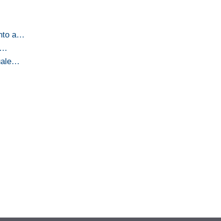
anto a…
le…
duale…