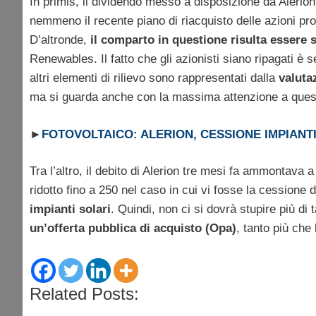
In primis, il dividendo messo a disposizione da Alerion
nemmeno il recente piano di riacquisto delle azioni pro
D’altronde,
il comparto in questione risulta essere s
Renewables. Il fatto che gli azionisti siano ripagati è 
altri elementi di rilievo sono rappresentati dalla
valuta
ma si guarda anche con la massima attenzione a ques
►
FOTOVOLTAICO: ALERION, CESSIONE IMPIANTI
Tra l’altro, il debito di Alerion tre mesi fa ammontava 
ridotto fino a 250 nel caso in cui vi fosse la cession
impianti solari
. Quindi, non ci si dovrà stupire più di
un’offerta pubblica di acquisto (Opa)
, tanto più che
Related Posts: