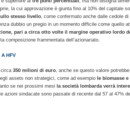
 è superiore ai
tre punti percentuali
, ma non bisogna dimen
prie, la cui approvazione è giunta fino al 10% del capitale so
ullo stesso livello
, come confermato anche dalle cedole di
senza dubbio un pregio in un momento difficile come quello at
zione, pari a circa otto volte il margine operativo lordo d
ta composizione frammentata dell’azionariato.
 A HFV
a circa
350 milioni di euro
, anche se questo valore potrebbe
e degli assets non strategici, come ad esempio
le biomasse e 
 tanto se nei prossimi mesi
la società lombarda verrà inter
 le azioni sindacate sono passate di recente dal 57 al 47% de