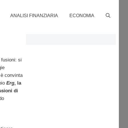
ANALISI FINANZIARIA
ECONOMIA
fusioni: si
gie
i è convinta
pio
Erg
, la
sioni di
do