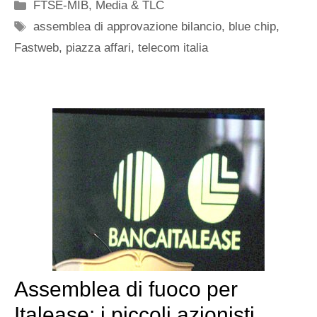
Categorie
FTSE-MIB
,
Media & TLC
Tag
assemblea di approvazione bilancio
,
blue chip
,
Fastweb
,
piazza affari
,
telecom italia
Assemblea di fuoco per
Italease: i piccoli azionisti