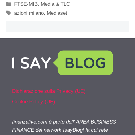
Categorie
FTSE-MIB
,
Media & TLC
Tag
azioni milano
,
Mediaset
Dichiarazione sulla Privacy (UE)
Cookie Policy (UE)
finanzalive.com è parte dell' AREA BUSINESS
FINANCE del network IsayBlog! la cui rete