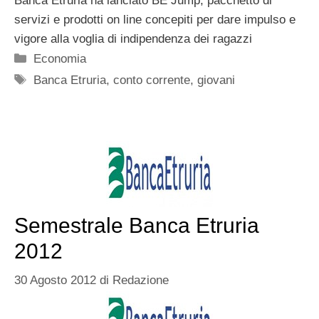
Banca Etruria ha lanciato BE Jump, pacchetto di
servizi e prodotti on line concepiti per dare impulso e
vigore alla voglia di indipendenza dei ragazzi
Categorie
Economia
Tag
Banca Etruria
,
conto corrente
,
giovani
Semestrale Banca Etruria
2012
30 Agosto 2012
di
Redazione