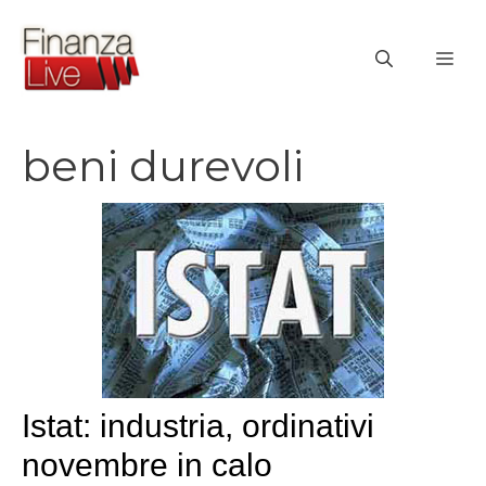
Vai
al
ME
contenuto
beni durevoli
Istat: industria, ordinativi
novembre in calo