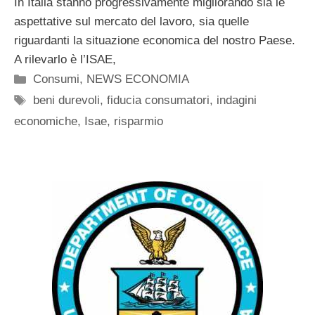
In Italia stanno progressivamente migliorando sia le
aspettative sul mercato del lavoro, sia quelle
riguardanti la situazione economica del nostro Paese.
A rilevarlo è l’ISAE,
Categorie
Consumi
,
NEWS ECONOMIA
Tag
beni durevoli
,
fiducia consumatori
,
indagini
economiche
,
Isae
,
risparmio