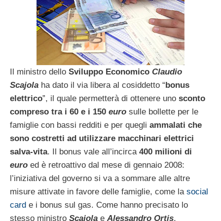
Il ministro dello
Sviluppo Economico
Claudio
Scajola
ha dato il via libera al cosiddetto “
bonus
elettrico
”, il quale permetterà di ottenere uno
sconto
compreso tra i 60 e i 150
euro
sulle bollette per le
famiglie con bassi redditi e per quegli
ammalati che
sono costretti ad utilizzare macchinari elettrici
salva-vita
. Il bonus vale all’incirca
400 milioni di
euro
ed è retroattivo dal mese di gennaio 2008:
l’iniziativa del governo si va a sommare alle altre
misure attivate in favore delle famiglie, come la
social
card
e i bonus sul gas. Come hanno precisato lo
stesso ministro
Scajola
e
Alessandro Ortis
,