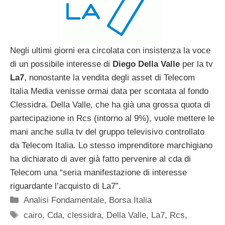
Negli ultimi giorni era circolata con insistenza la voce
di un possibile interesse di
Diego Della Valle
per la tv
La7
, nonostante la vendita degli asset di Telecom
Italia Media venisse ormai data per scontata al fondo
Clessidra. Della Valle, che ha già una grossa quota di
partecipazione in Rcs (intorno al 9%), vuole mettere le
mani anche sulla tv del gruppo televisivo controllato
da Telecom Italia. Lo stesso imprenditore marchigiano
ha dichiarato di aver già fatto pervenire al cda di
Telecom una “seria manifestazione di interesse
riguardante l’acquisto di La7”.
Categorie
Analisi Fondamentale
,
Borsa Italia
Tag
cairo
,
Cda
,
clessidra
,
Della Valle
,
La7
,
Rcs
,