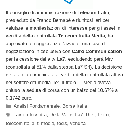
Il consiglio di amministrazione di
Telecom Italia
,
presieduto da Franco Bernabè e riunitosi ieri per
valutare le manifestazioni di interesse per gli asset in
vendita della controllata
Telecom Italia Media
, ha
approvato a maggioranza l’avvio di una fase di
negoziazione in esclusiva con
Cairo Communication
per la cessione della tv
La7
, escludendo perà Mtv
(controllata al 51% dalla stessa La7 Srl). La decisione
è stata già comunicata ai vertici della controllata attiva
nel settore dei media. Ieri il titolo TI Media aveva
chiuso la seduta di borsa con un balzo del 10,67% a
0,1742 euro.
Categorie
Analisi Fondamentale
,
Borsa Italia
Tag
cairo
,
clessidra
,
Della Valle
,
La7
,
Rcs
,
Telco
,
telecom italia
,
ti media
,
tod's
,
vendita