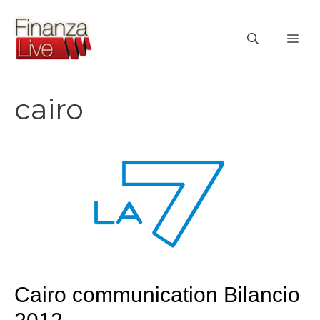
Vai
al
ME
contenuto
cairo
Cairo communication Bilancio