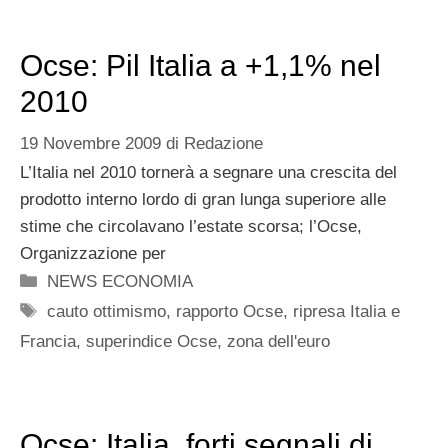
Ocse: Pil Italia a +1,1% nel
2010
19 Novembre 2009
di
Redazione
L’Italia nel 2010 tornerà a segnare una crescita del
prodotto interno lordo di gran lunga superiore alle
stime che circolavano l’estate scorsa; l’Ocse,
Organizzazione per
Categorie
NEWS ECONOMIA
Tag
cauto ottimismo
,
rapporto Ocse
,
ripresa Italia e
Francia
,
superindice Ocse
,
zona dell'euro
Ocse: Italia, forti segnali di