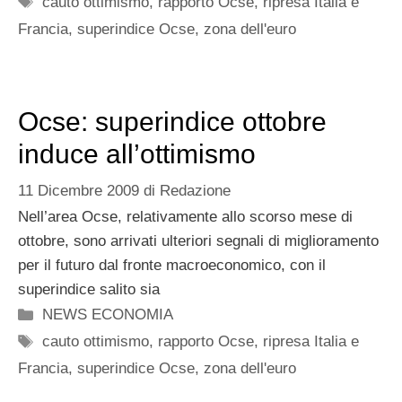
cauto ottimismo
,
rapporto Ocse
,
ripresa Italia e
Francia
,
superindice Ocse
,
zona dell'euro
Ocse: superindice ottobre
induce all’ottimismo
11 Dicembre 2009
di
Redazione
Nell’area Ocse, relativamente allo scorso mese di
ottobre, sono arrivati ulteriori segnali di miglioramento
per il futuro dal fronte macroeconomico, con il
superindice salito sia
Categorie
NEWS ECONOMIA
Tag
cauto ottimismo
,
rapporto Ocse
,
ripresa Italia e
Francia
,
superindice Ocse
,
zona dell'euro