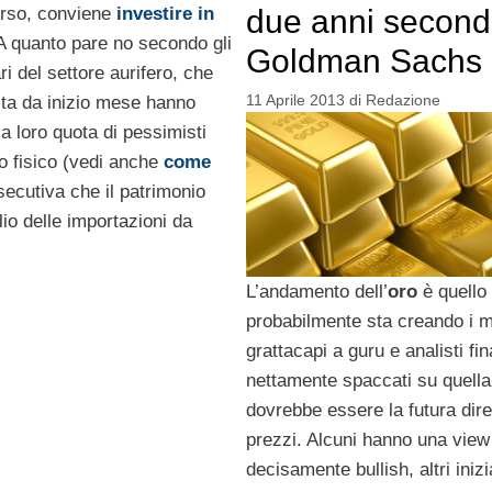
orso, conviene
investire in
due anni secon
A quanto pare no secondo gli
Goldman Sachs
ari del settore aurifero, che
11 Aprile 2013
di
Redazione
lta da inizio mese hanno
a loro quota di pessimisti
ro fisico (vedi anche
come
secutiva che il patrimonio
lio delle importazioni da
L’andamento dell’
oro
è quello
probabilmente sta creando i m
grattacapi a guru e analisti fin
nettamente spaccati su quell
dovrebbe essere la futura dire
prezzi. Alcuni hanno una view
decisamente bullish, altri iniz