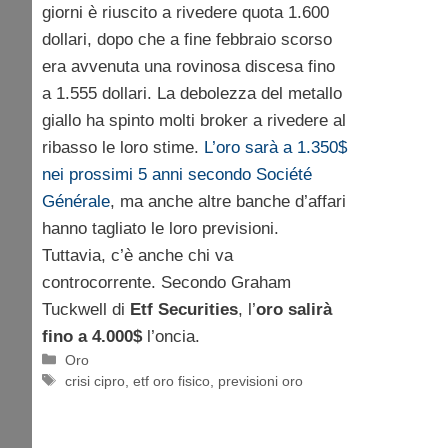
giorni è riuscito a rivedere quota 1.600
dollari, dopo che a fine febbraio scorso
era avvenuta una rovinosa discesa fino
a 1.555 dollari. La debolezza del metallo
giallo ha spinto molti broker a rivedere al
ribasso le loro stime.
L’oro sarà a 1.350$
nei prossimi 5 anni secondo Société
Générale
, ma anche altre banche d’affari
hanno tagliato le loro previsioni.
Tuttavia, c’è anche chi va
controcorrente. Secondo Graham
Tuckwell di
Etf Securities
, l’
oro salirà
fino a 4.000$
l’oncia.
Categorie
Oro
Tag
crisi cipro
,
etf oro fisico
,
previsioni oro