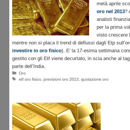
metà aprile sc
oro nel 2013
? 
analisti finanzi
per la prima vo
visto crescere l
mentre non si placa il trend di deflussi dagli Etp sull’o
investire in oro fisico
). E’ la 17-esima settimana con
gestito con gli Etf viene decurtato, in scia anche al tag
parte dell’India.
Categorie
Oro
Tag
etf oro fisico
,
previsioni oro 2013
,
quotazione oro