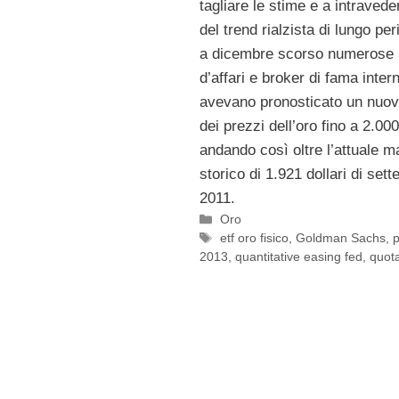
tagliare le stime e a intraveder
del trend rialzista di lungo per
a dicembre scorso numerose
d’affari e broker di fama inter
avevano pronosticato un nuo
dei prezzi dell’oro fino a 2.000
andando così oltre l’attuale 
storico di 1.921 dollari di set
2011.
Categorie
Oro
Tag
etf oro fisico
,
Goldman Sachs
,
p
2013
,
quantitative easing fed
,
quot