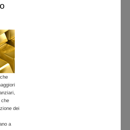
do
 che
aggiori
anziari,
a che
zione dei
iano a