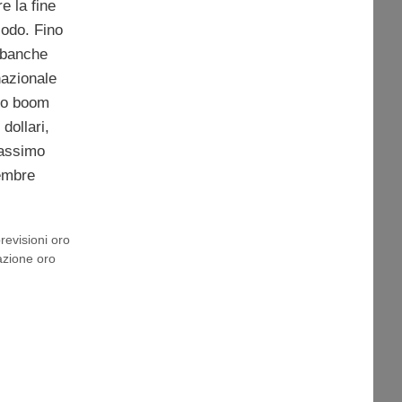
e la fine
iodo. Fino
 banche
nazionale
vo boom
 dollari,
massimo
tembre
revisioni oro
azione oro