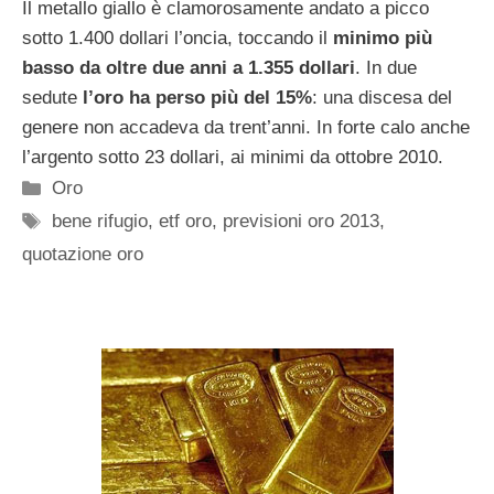
Il metallo giallo è clamorosamente andato a picco
sotto 1.400 dollari l’oncia, toccando il
minimo più
basso da oltre due anni a 1.355 dollari
. In due
sedute
l’oro ha perso più del 15%
: una discesa del
genere non accadeva da trent’anni. In forte calo anche
l’argento sotto 23 dollari, ai minimi da ottobre 2010.
Categorie
Oro
Tag
bene rifugio
,
etf oro
,
previsioni oro 2013
,
quotazione oro