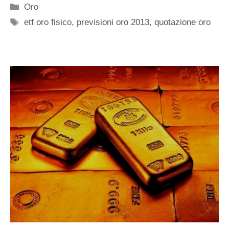
Categorie
Oro
Tag
etf oro fisico
,
previsioni oro 2013
,
quotazione oro