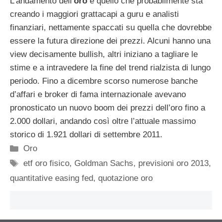
L’andamento dell’
oro
è quello che probabilmente sta
creando i maggiori grattacapi a guru e analisti
finanziari, nettamente spaccati su quella che dovrebbe
essere la futura direzione dei prezzi. Alcuni hanno una
view decisamente bullish, altri iniziano a tagliare le
stime e a intravedere la fine del trend rialzista di lungo
periodo. Fino a dicembre scorso numerose banche
d’affari e broker di fama internazionale avevano
pronosticato un nuovo boom dei prezzi dell’oro fino a
2.000 dollari, andando così oltre l’attuale massimo
storico di 1.921 dollari di settembre 2011.
Categorie
Oro
Tag
etf oro fisico
,
Goldman Sachs
,
previsioni oro 2013
,
quantitative easing fed
,
quotazione oro