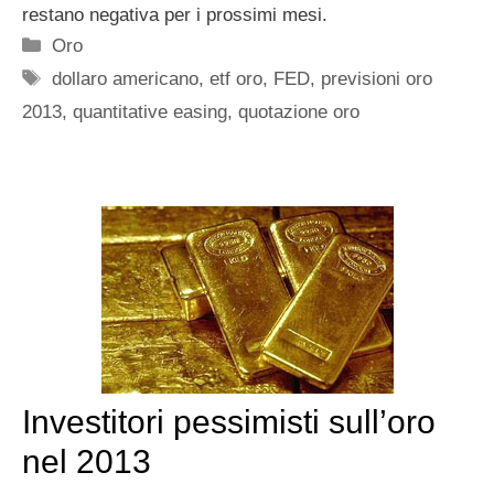
restano negativa per i prossimi mesi.
Categorie
Oro
Tag
dollaro americano
,
etf oro
,
FED
,
previsioni oro
2013
,
quantitative easing
,
quotazione oro
Investitori pessimisti sull’oro
nel 2013