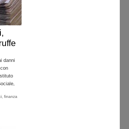
i,
ruffe
ai danni
 con
stituto
ociale,
i
,
finanza