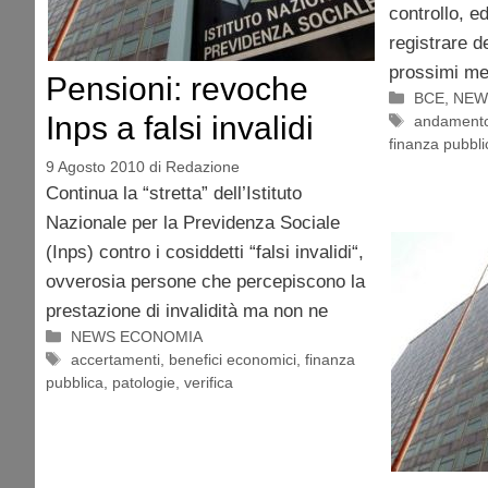
controllo, e
registrare d
prossimi mes
Pensioni: revoche
Categorie
BCE
,
NEW
Inps a falsi invalidi
Tag
andamento
finanza pubbli
9 Agosto 2010
di
Redazione
Continua la “stretta” dell’Istituto
Nazionale per la Previdenza Sociale
(Inps) contro i cosiddetti “falsi invalidi“,
ovverosia persone che percepiscono la
prestazione di invalidità ma non ne
Categorie
NEWS ECONOMIA
Tag
accertamenti
,
benefici economici
,
finanza
pubblica
,
patologie
,
verifica