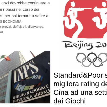
d anzi dovrebbe continuare a
ei ribassi nel corso dei
i per poi tornare a salire a
S ECONOMIA
 prezzi
,
deficit pil
,
disavanzo
,
ca
Standard&Poor’
migliora rating d
Cina ad una set
dai Giochi