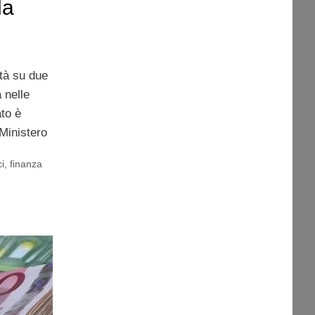
la
ità su due
 nelle
ato è
Ministero
i
,
finanza