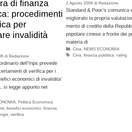
a di finanza
2 Agosto 2008
di
Redazione
Standard & Poor’s comunica d
ca: procedimenti
migliorato la propria valutazio
fica per
merito di credito della Repubb
re invalidità
popolare cinese a fronte dei p
materia di
Categorie
Cina
,
NEWS ECONOMIA
Tag
Cina
,
finanza pubblica
,
rating
08
di
Redazione
aordinario dell’Inps prevede
ertamenti di verifica per i
enefici economici di invalidita’
s, si legge appunto nel
ONOMIA
,
Politica Economica
nti
,
benefici economici
,
finanza
logie
,
verifica