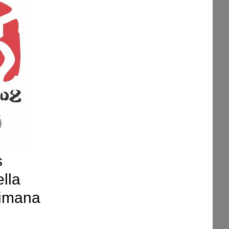
s
ella
timana