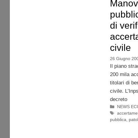
Manovr
pubbli
di veri
accerta
civile
26 Giugno 20
Il piano str
200 mila acc
titolari di b
civile. L’Inp
decreto
Categorie
NEWS EC
Tag
accertame
pubblica
,
pato