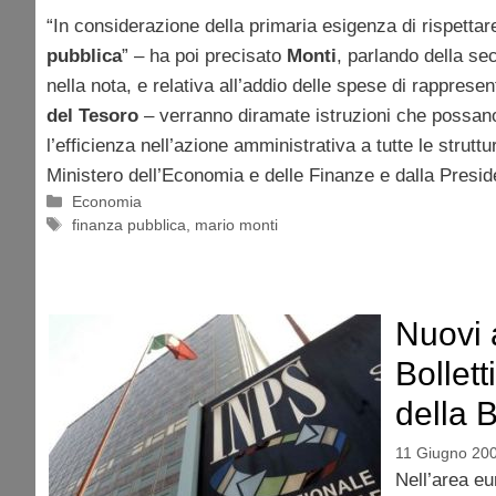
“In considerazione della primaria esigenza di rispettare 
pubblica
” – ha poi precisato
Monti
, parlando della se
nella nota, e relativa all’addio delle spese di rappres
del Tesoro
– verranno diramate istruzioni che possano
l’efficienza nell’azione amministrativa a tutte le strut
Ministero dell’Economia e delle Finanze e dalla Presid
Categorie
Economia
Tag
finanza pubblica
,
mario monti
Nuovi 
Bollet
della 
11 Giugno 20
Nell’area eu