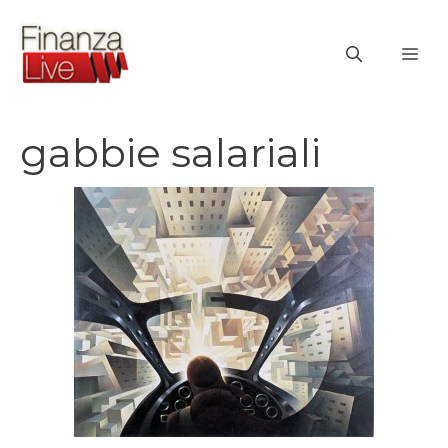
Vai
al
ME
contenuto
gabbie salariali