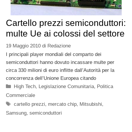
Cartello prezzi semiconduttori:
multe Ue ai colossi del settore
19 Maggio 2010
di
Redazione
I principali player mondiali del comparto dei
semiconduttori hanno dovuto incassare multe per
circa 330 milioni di euro inflitte dall’Autorità per la
concorrenza dell’Unione Europea citando
Categorie
High Tech
,
Legislazione Comunitaria
,
Politica
Commerciale
Tag
cartello prezzi
,
mercato chip
,
Mitsubishi
,
Samsung
,
semiconduttori