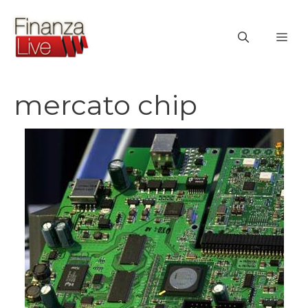
Vai
al
ME
contenuto
mercato chip