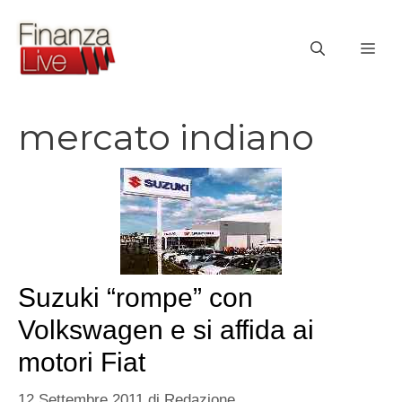
Vai
al
ME
contenuto
mercato indiano
Suzuki “rompe” con
Volkswagen e si affida ai
motori Fiat
12 Settembre 2011
di
Redazione