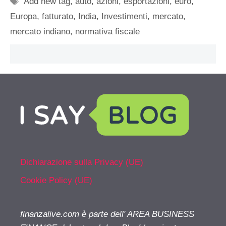
Add new tag
,
auto
,
azioni
,
esportazioni
,
euro
,
Europa
,
fatturato
,
India
,
Investimenti
,
mercato
,
mercato indiano
,
normativa fiscale
Dichiarazione sulla Privacy (UE)
Cookie Policy (UE)
finanzalive.com è parte dell' AREA BUSINESS