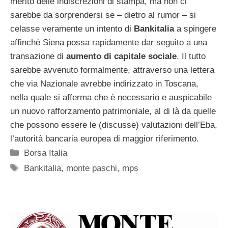
merito delle indiscrezioni di stampa, ma non ci
sarebbe da sorprendersi se – dietro al rumor – si
celasse veramente un intento di
Bankitalia
a spingere
affinchè Siena possa rapidamente dar seguito a una
transazione di
aumento di capitale sociale
. Il tutto
sarebbe avvenuto formalmente, attraverso una lettera
che via Nazionale avrebbe indirizzato in Toscana,
nella quale si afferma che è necessario e auspicabile
un nuovo rafforzamento patrimoniale, al di là da quelle
che possono essere le (discusse) valutazioni dell’Eba,
l’autorità bancaria europea di maggior riferimento.
Categorie
Borsa Italia
Tag
Bankitalia
,
monte paschi
,
mps