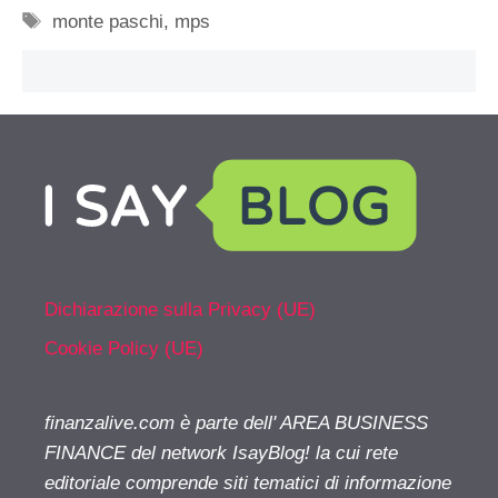
Tag
monte paschi
,
mps
Dichiarazione sulla Privacy (UE)
Cookie Policy (UE)
finanzalive.com è parte dell' AREA BUSINESS
FINANCE del network IsayBlog! la cui rete
editoriale comprende siti tematici di informazione