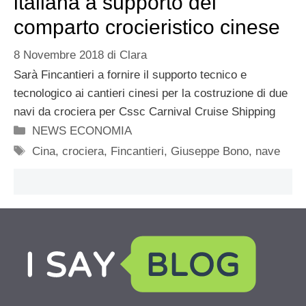
italiana a supporto del
comparto crocieristico cinese
8 Novembre 2018
di
Clara
Sarà Fincantieri a fornire il supporto tecnico e
tecnologico ai cantieri cinesi per la costruzione di due
navi da crociera per Cssc Carnival Cruise Shipping
Categorie
NEWS ECONOMIA
Tag
Cina
,
crociera
,
Fincantieri
,
Giuseppe Bono
,
nave