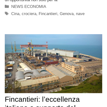
Categorie
NEWS ECONOMIA
Tag
Cina
,
crociera
,
Fincantieri
,
Genova
,
nave
Fincantieri: l’eccellenza